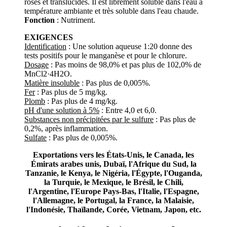
roses et translucides. Il est librement soluble dans l'eau à
température ambiante et très soluble dans l'eau chaude.
Fonction
: Nutriment.
EXIGENCES
Identification
: Une solution aqueuse 1:20 donne des
tests positifs pour le manganèse et pour le chlorure.
Dosage
: Pas moins de 98,0% et pas plus de 102,0% de
MnCl2·4H2O.
Matière insoluble
: Pas plus de 0,005%.
Fer
: Pas plus de 5 mg/kg.
Plomb
: Pas plus de 4 mg/kg.
pH d'une solution à 5%
: Entre 4,0 et 6,0.
Substances non précipitées par le sulfure
: Pas plus de
0,2%, après inflammation.
Sulfate
: Pas plus de 0,005%.
Exportations vers les États-Unis, le Canada, les
Émirats arabes unis, Dubaï, l'Afrique du Sud, la
Tanzanie, le Kenya, le Nigéria, l'Égypte, l'Ouganda,
la Turquie, le Mexique, le Brésil, le Chili,
l'Argentine, l'Europe Pays-Bas, l'Italie, l'Espagne,
l'Allemagne, le Portugal, la France, la Malaisie,
l'Indonésie, Thaïlande, Corée, Vietnam, Japon, etc.