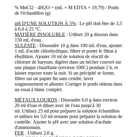
% MnCl2 · 4H2O = (mL × M EDTA × 19,79) / Poids
de l'échantillon (g)
pH D'UNE SOLUTION À 5%
: Le pH doit être de 3,5
à 6,0 à 25 °C.
MATIÈRE INSOLUBLE
: Utiliser 20 g dissous dans
150 mL d'eau.
SULFATE
: Dissoudre 10 g dans 100 mL d'eau, ajouter
1 mL d'acide chlorhydrique, filtrer et porter le filtrat à
ébullition. Ajouter 10 ml de solution de réactif de
chlorure de baryum, digérer dans un bécher couvert sur
une plaque chauffante (environ 100C) pendant 2 h, et
laisser reposer toute la nuit. Si un précipité se forme,
filtrer sur un papier fin sans cendre, laver
soigneusement et allumer. Corriger le poids obtenu dans
un essai à blanc complet.
MÉTAUX LOURDS
: Dissoudre 6,0 g dans environ
20 ml d'eau et diluer avec de l'eau jusqu'à 30
ml. Utilisez 25 ml pour préparer la solution échantillon
et utilisez les 5,0 ml restants pour préparer la solution de
contrôle. Ajuster le pH avec une solution d'acétate
d'ammonium.
FER
. Utilisez 2,0 g.