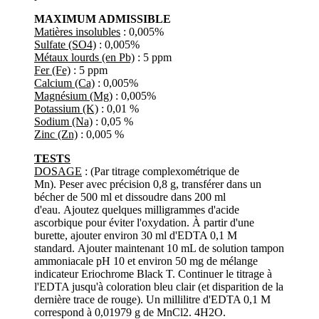
MAXIMUM ADMISSIBLE
Matières insolubles
: 0,005%
Sulfate (SO4)
: 0,005%
Métaux lourds (en Pb)
: 5 ppm
Fer (Fe)
: 5 ppm
Calcium (Ca)
: 0,005%
Magnésium (Mg)
: 0,005%
Potassium (K)
: 0,01 %
Sodium (Na)
: 0,05 %
Zinc (Zn)
: 0,005 %
TESTS
DOSAGE
: (Par titrage complexométrique de
Mn). Peser avec précision 0,8 g, transférer dans un
bécher de 500 ml et dissoudre dans 200 ml
d'eau. Ajoutez quelques milligrammes d'acide
ascorbique pour éviter l'oxydation. À partir d'une
burette, ajouter environ 30 ml d'EDTA 0,1 M
standard. Ajouter maintenant 10 mL de solution tampon
ammoniacale pH 10 et environ 50 mg de mélange
indicateur Eriochrome Black T. Continuer le titrage à
l'EDTA jusqu'à coloration bleu clair (et disparition de la
dernière trace de rouge). Un millilitre d'EDTA 0,1 M
correspond à 0,01979 g de MnCl2. 4H2O.