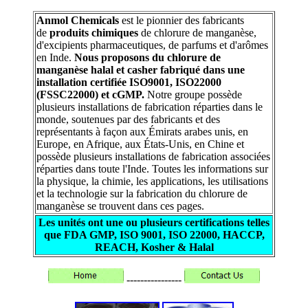
Anmol Chemicals
est le pionnier des fabricants
de
produits chimiques
de chlorure de manganèse,
d'excipients pharmaceutiques, de parfums et d'arômes
en Inde.
Nous proposons du chlorure de
manganèse halal et casher fabriqué dans une
installation certifiée ISO9001, ISO22000
(FSSC22000) et cGMP.
Notre groupe possède
plusieurs installations de fabrication réparties dans le
monde, soutenues par des fabricants et des
représentants à façon aux Émirats arabes unis, en
Europe, en Afrique, aux États-Unis, en Chine et
possède plusieurs installations de fabrication associées
réparties dans toute l'Inde. Toutes les informations sur
la physique, la chimie, les applications, les utilisations
et la technologie sur la fabrication du chlorure de
manganèse se trouvent dans ces pages.
Les unités ont une ou plusieurs certifications telles
que FDA GMP, ISO 9001, ISO 22000, HACCP,
REACH, Kosher & Halal
----------------