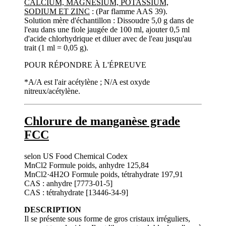
CALCIUM, MAGNÉSIUM, POTASSIUM,
SODIUM ET ZINC
: (Par flamme AAS 39).
Solution mère d'échantillon : Dissoudre 5,0 g dans de
l'eau dans une fiole jaugée de 100 ml, ajouter 0,5 ml
d'acide chlorhydrique et diluer avec de l'eau jusqu'au
trait (1 ml = 0,05 g).
POUR RÉPONDRE À L'ÉPREUVE
*A/A est l'air acétylène ; N/A est oxyde
nitreux/acétylène.
Chlorure de manganèse grade
FCC
selon US Food Chemical Codex
MnCl2 Formule poids, anhydre 125,84
MnCl2·4H2O Formule poids, tétrahydrate 197,91
CAS : anhydre [7773-01-5]
CAS : tétrahydrate [13446-34-9]
DESCRIPTION
Il se présente sous forme de gros cristaux irréguliers,