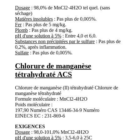
Dosage
: 98,0% de MnCl2·4H2O tel quel. (sans
séchage)
Matières insolubles
: Pas plus de 0,005%.
Fer
: Pas plus de 5 mg/kg.
Plomb
: Pas plus de 4 mg/kg.
pH d'une solution à 5%
: Entre 4,0 et 6,0.
Substances non précipitées par le sulfure
: Pas plus de
0,2%, après inflammation.
Sulfate
: Pas plus de 0,005%.
Chlorure de manganèse
tétrahydraté ACS
Chlorure de manganèse (II) tétrahydraté Chlorure de
manganèse tétrahydraté
Formule moléculaire : MnCl2-4H2O
Poids moléculaire :
197,90 Numéro CAS 13446-34-9 Numéro
EINECS EC : 231-869-6
EXIGENCES
Dosage
: 98,0-101,0% MnCl2-4H2O
pH d'une solution à 5%
: 3,5-6,0 à 25C